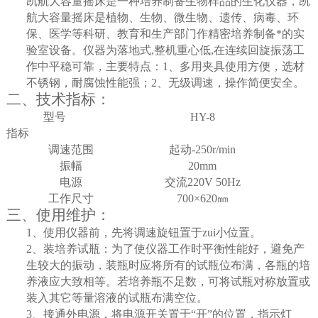
凯航大容量摇床是一种培养制备生物样品的生化仪器，
凯
航大容量摇床
是植物、生物、微生物、遗传、病毒、环
保、医学等科研、教育和生产部门作精密培养制备*的实
验室设备。仪器为落地式,整机重心低,在连续回旋振荡工
作中平稳可靠，
主要特点：
1
、多用夹具使用方便，选材
不锈钢，耐腐蚀性能强；
2
、无级调速，操作简便安全。
二、技术指标：
型号
HY-8
指标
调速范围
起动
-250r/min
振幅
20mm
电源
交流
220V 50Hz
工作尺寸
700
×620㎜
三、使用维护：
1
、使用仪器前，先将调速旋钮置于zui小位置。
2
、装培养试瓶：为了使仪器工作时平衡性能好，避免产
生较大的振动，装瓶时应将所有的试瓶位布满，各瓶的培
养液应大致相等。若培养瓶不足数，可将试瓶对称放置或
装入其它等量溶液的试瓶布满空位。
3
、接通外电源，将电源开关置于“开”的位置，指示灯