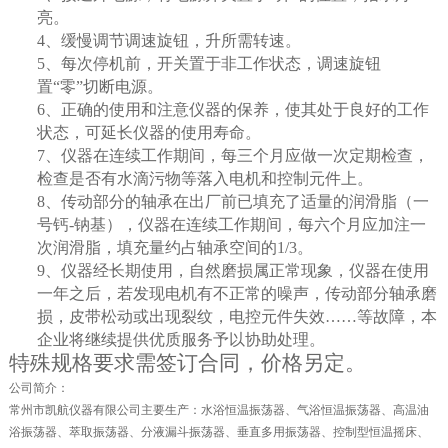
亮。
4
、缓慢调节调速旋钮，升所需转速。
5
、每次停机前，开关置于非工作状态，调速旋钮
置“零”切断电源。
6
、正确的使用和注意仪器的保养，使其处于良好的工作
状态，可延长仪器的使用寿命。
7
、仪器在连续工作期间，每三个月应做一次定期检查，
检查是否有水滴污物等落入电机和控制元件上。
8
、传动部分的轴承在出厂前已填充了适量的润滑脂（一
号钙-钠基），仪器在连续工作期间，每六个月应加注一
次润滑脂，填充量约占轴承空间的1/3。
9
、仪器经长期使用，自然磨损属正常现象，仪器在使用
一年之后，若发现电机有不正常的噪声，传动部分轴承磨
损，皮带松动或出现裂纹，电控元件失效……等故障，本
企业将继续提供优质服务予以协助处理。
特殊规格要求需签订合同，价格另定。
公司简介：
常州市凯航仪器有限公司主要生产：水浴恒温振荡器、气浴恒温振荡器、高温油
浴振荡器、萃取振荡器、分液漏斗振荡器、垂直多用振荡器、控制型恒温摇床、