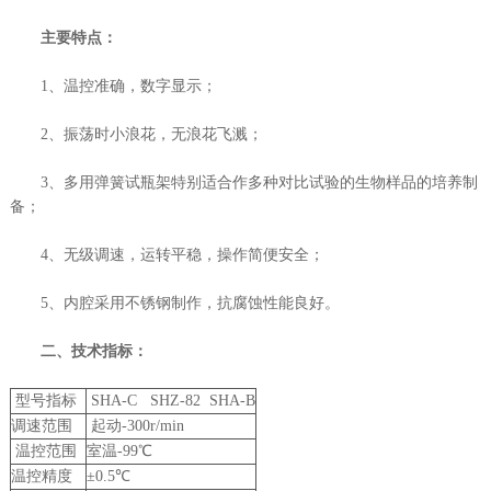
主要特点：
1、温控准确，数字显示；
2、振荡时小浪花，无浪花飞溅；
3、多用弹簧试瓶架特别适合作多种对比试验的生物样品的培养制
备；
4、无级调速，运转平稳，操作简便安全；
5、内腔采用不锈钢制作，抗腐蚀性能良好。
二、技术指标：
型号指标
SHA-C SHZ-82 SHA-B
调速范围
起动-300r/min
温控范围
室温-99℃
温控精度
±0.5℃