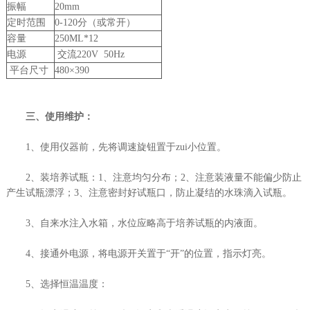
振幅
20mm
定时范围
0-120分（或常开）
容量
250ML*12
电源
交流220V 50Hz
平台尺寸
480×390
三、使用维护：
1、使用仪器前，先将调速旋钮置于zui小位置。
2、装培养试瓶：1、注意均匀分布；2、注意装液量不能偏少防止
产生试瓶漂浮；3、注意密封好试瓶口，防止凝结的水珠滴入试瓶。
3、自来水注入水箱，水位应略高于培养试瓶的内液面。
4、接通外电源，将电源开关置于“开”的位置，指示灯亮。
5、选择恒温温度：