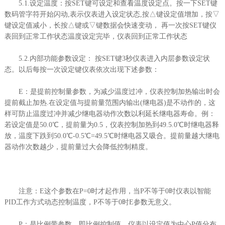
5.1.设定温度：按SET键可设定和查看温度设定点。按一下SET键
数码管字符开始闪动,表示仪表进入设定状态,按△键设定值增加，按▽
键设定值减小，长按△键或▽键数据会快速变动， 再一次按SET键仪
表回到正常工作状态温度设定完毕，仪表回到正常工作状态
5.2.内部功能参数设定： 按SET键3秒仪表进入内层参数设定状
态。以后每按一次设定键仪表依次出现下述参数：
E：是提前控制量参数，为减少温度过冲，仪表控制加热输出时会
提前截止加热.在设定值与提前量范围内输出(继电器)是不动作的，这
样可防止温度过冲并减少继电器动作次数以利延长继电器寿命。例：
若设定值是50.0℃，提前量为0.5，仪表控制加热到49.5.0℃时继电器释
放，温度下跌到50.0℃-0.5℃=49.5℃时继电器又吸合。提前量越大继电
器动作次数越少，提前量过大会降低控制精度。
注意：E这个参数在P=0时才起作用，当P不等于0时仪表以智能
PID工作方式动态控制温度，P不等于0时E参数无意义。
P：是比例带参数，即比例控制值，仪表以设定值为中心P值分布