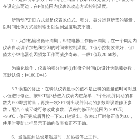
在设定点两边，在P值范围内仪表以动态方式控制温度。
所谓动态PID方式就是仪表以位式、积分、微分运算所需的能量，
以时间比例方式控制输出以达到温度动态平衡。
T：为加热输出循环周期，即继电器工作循环周期，在一个周期内
仪表自动调节加热和空闲的时间来控制温度。T值小控制效果好，但T
值太小继电器会因频繁工作而减少寿命。一般T值取20-60秒。
为简化操作，仪表的积分时间(I)和微分时间(D)设计为隐藏参数，
其默认值：I=180,D=45
5.3.误差的修正：在确认仪表显示的值不是正确的测量值时可对显
示值进行修正。按SET键3秒进入仪表内层菜单，*个出现并闪动的参
数为E00即提前量，再按一次SET键出现并闪动的参数即误差修正参
数，配合△或▽键可修改此参数。误差的修正的范围为-9.9℃到
+9.9℃，修正完成后再按一下SET键退出。仪表出厂时修正值为0.0，
使用时要防止把显示正确的仪表修正不正确。
6、当温度到达设定温度时，加热器停止工作。