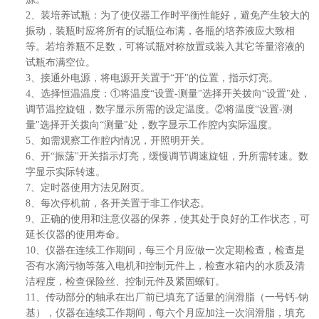
2、装培养试瓶：为了使仪器工作时平衡性能好，避免产生较大的
振动，装瓶时应将所有的试瓶位布满，各瓶的培养液应大致相
等。若培养瓶不足数，可将试瓶对称放置或装入其它等量溶液的
试瓶布满空位。
3、接通外电源，将电源开关置于“开"的位置，指示灯亮。
4、选择恒温温度：①将温度“设置-测量"选择开关拨向“设置"处，
调节温控旋钮，数字显示所需的设定温度。②将温度“设置-测
量"选择开关拨向“测量"处，数字显示工作腔内实际温度。
5、如需观察工作腔内情况，开照明开关。
6、开“振荡"开关指示灯亮，缓慢调节调速旋钮，升所需转速。数
字显示实际转速。
7、定时器使用方法见附页。
8、每次停机前，各开关置于非工作状态。
9、正确的使用和注意仪器的保养，使其处于良好的工作状态，可
延长仪器的使用寿命。
10、仪器在连续工作期间，每三个月应做一次定期检查，检查是
否有水滴污物等落入电机和控制元件上，检查水箱内的水质及清
洁程度，检查保险丝、控制元件及紧固螺钉。
11、传动部分的轴承在出厂前已填充了适量的润滑脂（一号钙-钠
基），仪器在连续工作期间，每六个月应加注一次润滑脂，填充