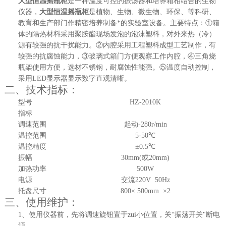
大型恒温摇瓶柜
是一种温度可控的振荡器和培养箱相结合的生物
仪器，
大型恒温摇瓶柜
是植物、生物、微生物、环保、等科研、
教育和生产部门作精密培养制备*的实验室设备。主要特点：①箱
体的隔热材料采用聚胺酯现场发泡的泡沫塑料，对外来热（冷）
源有较强的抗干扰能力。②内腔采用工程塑料成型工艺制作，有
较强的抗腐蚀能力，③玻璃式箱门方便观察工作内腔，④三角烧
瓶架使用方便，选材不锈钢，耐腐蚀性能强。⑤温度自动控制，
采用LED显示器显示数字直观清晰。
二、技术指标：
型号
HZ-2010K
指标
调速范围
起动-280r/min
温控范围
5-50℃
温控精度
±0.5℃
振幅
30mm(或20mm)
加热功率
500W
电源
交流220V 50Hz
托盘尺寸
800× 500mm ×2
三、使用维护：
1、使用仪器前，先将调速旋钮置于zui小位置，关“振荡开关"断电
源。