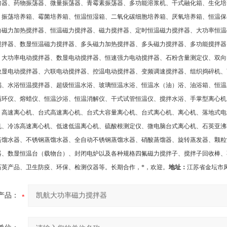
匀器、药物振荡器、微量振荡器、青霉素振荡器、多功能溶浆机、干式融化箱、生化培
、振荡培养箱、霉菌培养箱、恒温恒湿箱、二氧化碳细胞培养箱、厌氧培养箱、恒温保
向磁力加热搅拌器、恒温磁力搅拌器、磁力搅拌器、定时恒温磁力搅拌器、大功率恒温
搅拌器、数显恒温磁力搅拌器、多头磁力加热搅拌器、多头磁力搅拌器、多功能搅拌器
、大功率电动搅拌器、数显电动搅拌器、恒速强力电动搅拌器、石粉含量测定仪、双向
数显电动搅拌器、六联电动搅拌器、控温电动搅拌器、变频调速搅拌器、组织捣碎机、
锅、水浴恒温搅拌器、超级恒温水浴、玻璃恒温水浴、恒温水（油）浴、油浴箱、恒温
循环仪、熔蜡仪、恒温沙浴、恒温消解仪、干式试管恒温仪、搅拌水浴、手掌型离心机
、高速离心机、台式高速离心机、台式大容量离心机、台式离心机、离心机、落地式电
机、冷冻高速离心机、低速低温离心机、硫酸根测定仪、微电脑台式离心机、石英亚沸
蒸馏水器、不锈钢蒸馏水器、全自动不锈钢蒸馏水器、硝酸蒸馏器、旋转蒸发器、颗粒
器、数显恒温台（载物台）、封闭电炉以及各种规格四氟磁力搅拌子、搅拌子回收棒、
石英产品、卫生防疫、环保、检测仪器等。长期合作，*，欢迎
。
地址：
江苏省金坛市
产品：