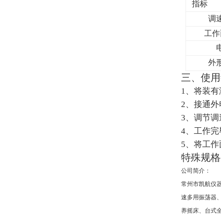
指标
调
工作
外
三、使用
1
、将装有
2
、接通外
3
、调节调
4
、工作完
5
、将工作
特殊规格
公司简介：
常州市凯航仪
速多用振荡器
养摇床、台式