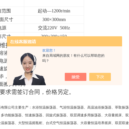
速范围
起动—
1200r/min
面
尺寸
300
×300
mm
电源
交流
220V 50Hz
形尺寸
300
×
300
×
150
维护：
欢迎您！
溶液的搅拌子的试瓶（或其它器皿）放在工作面顶板上。
来自局域网的朋友！有什么可以帮助您的
电源，合上电源开关。
吗？
速旋钮，升所需转速。
毕，将调速旋钮置于zui小位置，关电源开关，切断电源。
面擦拭干净。
要求需签订合同，价格另定。
器有限公司主要生产：水浴恒温振荡器、气浴恒温振荡器、高温油浴振荡器、萃取振荡
、多功能振荡器、恒速振荡器、回旋式振荡器、双层调速多用振荡器、大容量摇床、双
全温振荡器、大型恒温摇瓶柜、台式空气恒温振荡器、大容量恒温培养摇床、双层双速