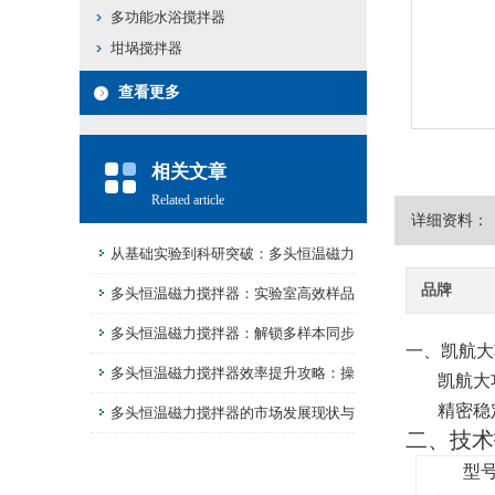
多功能水浴搅拌器
坩埚搅拌器
查看更多
相关文章
Related article
详细资料：
从基础实验到科研突破：多头恒温磁力
品牌
搅拌器的关键助力
多头恒温磁力搅拌器：实验室高效样品
处理的全能设备
多头恒温磁力搅拌器：解锁多样本同步
一、
凯航大
控温搅拌的高效密码
多头恒温磁力搅拌器效率提升攻略：操
凯航大
精密稳
作技巧大揭秘
多头恒温磁力搅拌器的市场发展现状与
二、技术
前景分析
型