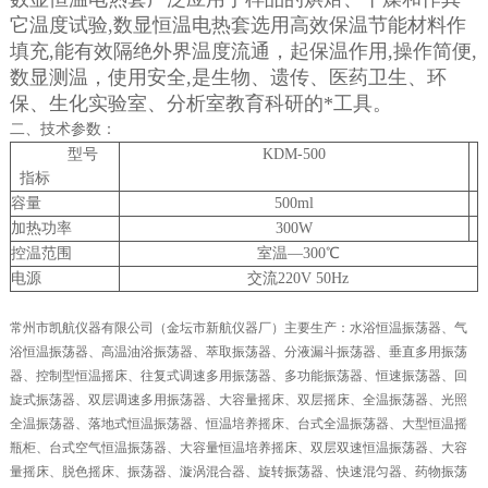
它温度试验,数显恒温电热套选用高效保温节能材料作
填充,能有效隔绝外界温度流通，起保温作用,操作简便,
数显测温，使用安全,是生物、遗传、医药卫生、环
保、生化实验室、分析室教育科研的*工具。
二、技术参数：
型号
KDM-500
指标
容量
500ml
加热功率
300W
控温范围
室温—300℃
电源
交流220V 50Hz
常州市凯航仪器有限公司（金坛市新航仪器厂）主要生产：水浴恒温振荡器、气
浴恒温振荡器、高温油浴振荡器、萃取振荡器、分液漏斗振荡器、垂直多用振荡
器、控制型恒温摇床、往复式调速多用振荡器、多功能振荡器、恒速振荡器、回
旋式振荡器、双层调速多用振荡器、大容量摇床、双层摇床、全温振荡器、光照
全温振荡器、落地式恒温振荡器、恒温培养摇床、台式全温振荡器、大型恒温摇
瓶柜、台式空气恒温振荡器、大容量恒温培养摇床、双层双速恒温振荡器、大容
量摇床、脱色摇床、振荡器、漩涡混合器、旋转振荡器、快速混匀器、药物振荡