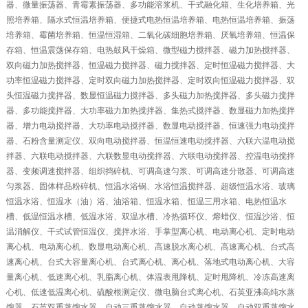
器、微量振荡器、青霉素振荡器、多功能溶浆机、干式融化箱、生化培养箱、光
照培养箱、隔水式恒温培养箱、便捷式电热恒温培养箱、电热恒温培养箱、振荡
培养箱、霉菌培养箱、恒温恒湿箱、二氧化碳细胞培养箱、厌氧培养箱、恒温保
存箱、恒温震荡保存箱、电热鼓风干燥箱、微型磁力搅拌器、磁力加热搅拌器、
双向磁力加热搅拌器、恒温磁力搅拌器、磁力搅拌器、定时恒温磁力搅拌器、大
功率恒温磁力搅拌器、定时双向磁力加热搅拌器、定时双向恒温磁力搅拌器、双
头恒温磁力搅拌器、数显恒温磁力搅拌器、多头磁力加热搅拌器、多头磁力搅拌
器、多功能搅拌器、大功率磁力加热搅拌器、集热式搅拌器、数显磁力加热搅拌
器、增力电动搅拌器、大功率电动搅拌器、数显电动搅拌器、恒速强力电动搅拌
器、石粉含量测定仪、双向电动搅拌器、恒温恒速电动搅拌器、六联六温电动搅
拌器、六联电动搅拌器、六联数显电动搅拌器、六联电动搅拌器、控温电动搅拌
器、变频调速搅拌器、组织捣碎机、可调高速匀浆、可调高速分散器、可调高速
匀浆器、固体样品粉碎机、恒温水浴锅、水浴恒温搅拌器、超级恒温水浴、玻璃
恒温水浴、恒温水（油）浴、油浴箱、恒温水箱、恒温三用水箱、电热恒温水
槽、低温恒温水槽、低温水浴、双温水槽、冷热循环仪、熔蜡仪、恒温沙浴、恒
温消解仪、干式试管恒温仪、搅拌水浴、手掌型离心机、电动离心机、定时电动
离心机、电动离心机、数显电动离心机、高速脱水离心机、高速离心机、台式高
速离心机、台式大容量离心机、台式离心机、离心机、落地式电动离心机、大容
量离心机、低速离心机、乳脂离心机、体温表甩降机、定时甩降机、冷冻高速离
心机、低速低温离心机、硫酸根测定仪、微电脑台式离心机、石英亚沸高纯水蒸
馏器、石英双重蒸馏水器、自动三重蒸馏水器、自动蒸馏水器、自动双重蒸馏水