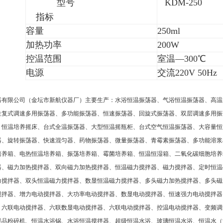
型号
KDM-250
指标
容量
250ml
加热功率
200W
控温范围
室温—300℃
电源
交流220V 50Hz
器有限公司（金坛市新航仪器厂）主要生产：水浴恒温振荡器、气浴恒温振荡器、高温
往复式调速多用振荡器、多功能振荡器、恒速振荡器、回旋式振荡器、双层调速多用振
、恒温培养摇床、台式全温振荡器、大型恒温摇瓶柜、台式空气恒温振荡器、大容量恒
器、旋转振荡器、快速混匀器、药物振荡器、微量振荡器、青霉素振荡器、多功能溶浆
培养箱、电热恒温培养箱、振荡培养箱、霉菌培养箱、恒温恒湿箱、二氧化碳细胞培养
器、磁力加热搅拌器、双向磁力加热搅拌器、恒温磁力搅拌器、磁力搅拌器、定时恒温
力搅拌器、双头恒温磁力搅拌器、数显恒温磁力搅拌器、多头磁力加热搅拌器、多头磁
搅拌器、增力电动搅拌器、大功率电动搅拌器、数显电动搅拌器、恒速强力电动搅拌器
、六联电动搅拌器、六联数显电动搅拌器、六联电动搅拌器、控温电动搅拌器、变频调
样品粉碎机、恒温水浴锅、水浴恒温搅拌器、超级恒温水浴、玻璃恒温水浴、恒温水（