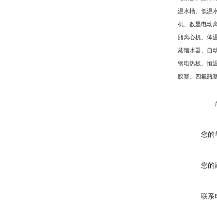
温水槽、低温
机、数显电动
脂离心机、体
蒸馏水器、自
钢电热板、恒
胶塞、四氟瓶
您的
您的
联系