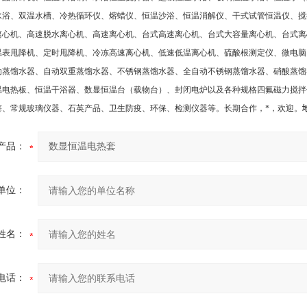
水浴、双温水槽、冷热循环仪、熔蜡仪、恒温沙浴、恒温消解仪、干式试管恒温仪、搅
离心机、高速脱水离心机、高速离心机、台式高速离心机、台式大容量离心机、台式离
温表甩降机、定时甩降机、冷冻高速离心机、低速低温离心机、硫酸根测定仪、微电脑
动蒸馏水器、自动双重蒸馏水器、不锈钢蒸馏水器、全自动不锈钢蒸馏水器、硝酸蒸馏
温电热板、恒温干浴器、数显恒温台（载物台）、封闭电炉以及各种规格四氟磁力搅拌
塞、常规玻璃仪器、石英产品、卫生防疫、环保、检测仪器等。长期合作，*，欢迎
。
产品：
单位：
姓名：
电话：