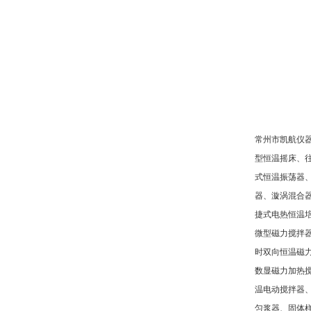
常州市凯航仪
型恒温摇床、
式恒温振荡器
器、漩涡混合
捷式电热恒温
微型磁力搅拌
时双向恒温磁
数显磁力加热
温电动搅拌器
匀浆器、固体