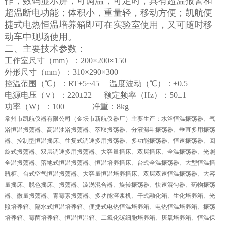
作，数码显示屏，可调温，可定时；具有超温报警和
超温断电功能；体积小，重量轻，移动方便；
凯航便
捷式电热恒温培养箱
即可在实验室使用，又可随时移
动车中现场使用。
二、
主要技术参数：
工作室尺寸（
mm
）：
200
×
200
×
150
外形尺寸（
mm
）：
310
×
290
×
300
控温范围（℃）：
RT+5~45
温度波动（℃）：±
0.5
电源电压（∨）：
220
±
22
额定频率（
Hz
）：
50
±
1
功率（
W
）：
100
净重：
8kg
常州市凯航仪器有限公司（金坛市新航仪器厂）主要生产：水浴恒温振荡器、气
浴恒温振荡器、高温油浴振荡器、萃取振荡器、分液漏斗振荡器、垂直多用振荡
器、控制型恒温摇床、往复式调速多用振荡器、多功能振荡器、恒速振荡器、回
旋式振荡器、双层调速多用振荡器、大容量摇床、双层摇床、全温振荡器、光照
全温振荡器、落地式恒温振荡器、恒温培养摇床、台式全温振荡器、大型恒温摇
瓶柜、台式空气恒温振荡器、大容量恒温培养摇床、双层双速恒温振荡器、大容
量摇床、脱色摇床、振荡器、漩涡混合器、旋转振荡器、快速混匀器、药物振荡
器、微量振荡器、青霉素振荡器、多功能溶浆机、干式融化箱、生化培养箱、光
照培养箱、隔水式恒温培养箱、便捷式电热恒温培养箱、电热恒温培养箱、振荡
培养箱、霉菌培养箱、恒温恒湿箱、二氧化碳细胞培养箱、厌氧培养箱、恒温保