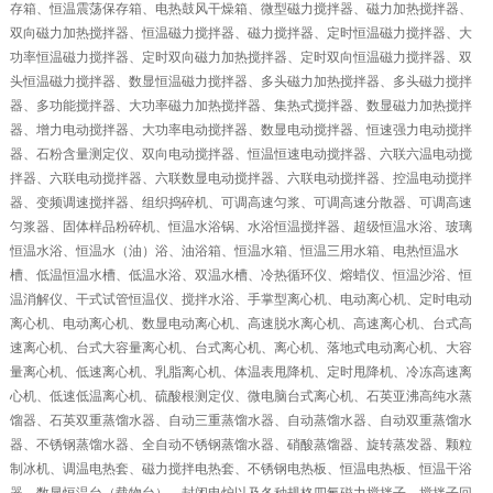
存箱、恒温震荡保存箱、电热鼓风干燥箱、微型磁力搅拌器、磁力加热搅拌器、
双向磁力加热搅拌器、恒温磁力搅拌器、磁力搅拌器、定时恒温磁力搅拌器、大
功率恒温磁力搅拌器、定时双向磁力加热搅拌器、定时双向恒温磁力搅拌器、双
头恒温磁力搅拌器、数显恒温磁力搅拌器、多头磁力加热搅拌器、多头磁力搅拌
器、多功能搅拌器、大功率磁力加热搅拌器、集热式搅拌器、数显磁力加热搅拌
器、增力电动搅拌器、大功率电动搅拌器、数显电动搅拌器、恒速强力电动搅拌
器、石粉含量测定仪、双向电动搅拌器、恒温恒速电动搅拌器、六联六温电动搅
拌器、六联电动搅拌器、六联数显电动搅拌器、六联电动搅拌器、控温电动搅拌
器、变频调速搅拌器、组织捣碎机、可调高速匀浆、可调高速分散器、可调高速
匀浆器、固体样品粉碎机、恒温水浴锅、水浴恒温搅拌器、超级恒温水浴、玻璃
恒温水浴、恒温水（油）浴、油浴箱、恒温水箱、恒温三用水箱、电热恒温水
槽、低温恒温水槽、低温水浴、双温水槽、冷热循环仪、熔蜡仪、恒温沙浴、恒
温消解仪、干式试管恒温仪、搅拌水浴、手掌型离心机、电动离心机、定时电动
离心机、电动离心机、数显电动离心机、高速脱水离心机、高速离心机、台式高
速离心机、台式大容量离心机、台式离心机、离心机、落地式电动离心机、大容
量离心机、低速离心机、乳脂离心机、体温表甩降机、定时甩降机、冷冻高速离
心机、低速低温离心机、硫酸根测定仪、微电脑台式离心机、石英亚沸高纯水蒸
馏器、石英双重蒸馏水器、自动三重蒸馏水器、自动蒸馏水器、自动双重蒸馏水
器、不锈钢蒸馏水器、全自动不锈钢蒸馏水器、硝酸蒸馏器、旋转蒸发器、颗粒
制冰机、调温电热套、磁力搅拌电热套、不锈钢电热板、恒温电热板、恒温干浴