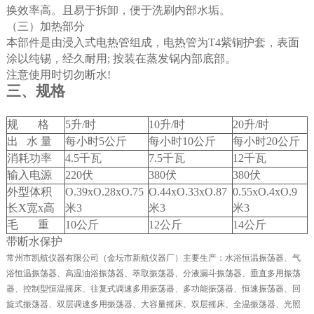
换效率高。且易于拆卸，便于洗刷内部水垢。
（
三
）
加热部分
本部件是由浸入式电热管组成，电热管为
T4
紫铜护套，表面
涂以纯锡，经久耐用
;
按装在蒸发锅内部底部。
注意使用时切勿断水
!
三、规格
规
格
5
升
/
时
10
升
/
时
20
升
/
时
出
水
量
每小时
5
公斤
每小时
10
公斤
每小时
20
公斤
消
耗
功
率
4.5
千瓦
7.5
千瓦
12
千瓦
输
入
电
源
220
伏
380
伏
380
伏
外
型
体
积
O.39xO.28xO.75
O.44xO.33xO.87
0.55xO.4xO.9
长
X
宽
x
高
米
3
米
3
米
3
毛
重
10
公斤
12
公斤
14
公斤
带断水保护
常州市凯航仪器有限公司（金坛市新航仪器厂）主要生产：水浴恒温振荡器、气
浴恒温振荡器、高温油浴振荡器、萃取振荡器、分液漏斗振荡器、垂直多用振荡
器、控制型恒温摇床、往复式调速多用振荡器、多功能振荡器、恒速振荡器、回
旋式振荡器、双层调速多用振荡器、大容量摇床、双层摇床、全温振荡器、光照