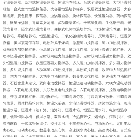
全温振荡器、落地式恒温振荡器、恒温培养摇床、台式全温振荡器、大型恒温摇
瓶柜、台式空气恒温振荡器、大容量恒温培养摇床、双层双速恒温振荡器、大容
量摇床、脱色摇床、振荡器、漩涡混合器、旋转振荡器、快速混匀器、药物振荡
器、微量振荡器、青霉素振荡器、多功能溶浆机、干式融化箱、生化培养箱、光
照培养箱、隔水式恒温培养箱、便捷式电热恒温培养箱、电热恒温培养箱、振荡
培养箱、霉菌培养箱、恒温恒湿箱、二氧化碳细胞培养箱、厌氧培养箱、恒温保
存箱、恒温震荡保存箱、电热鼓风干燥箱、微型磁力搅拌器、磁力加热搅拌器、
双向磁力加热搅拌器、恒温磁力搅拌器、磁力搅拌器、定时恒温磁力搅拌器、大
功率恒温磁力搅拌器、定时双向磁力加热搅拌器、定时双向恒温磁力搅拌器、双
头恒温磁力搅拌器、数显恒温磁力搅拌器、多头磁力加热搅拌器、多头磁力搅拌
器、多功能搅拌器、大功率磁力加热搅拌器、集热式搅拌器、数显磁力加热搅拌
器、增力电动搅拌器、大功率电动搅拌器、数显电动搅拌器、恒速强力电动搅拌
器、石粉含量测定仪、双向电动搅拌器、恒温恒速电动搅拌器、六联六温电动搅
拌器、六联电动搅拌器、六联数显电动搅拌器、六联电动搅拌器、控温电动搅拌
器、变频调速搅拌器、组织捣碎机、可调高速匀浆、可调高速分散器、可调高速
匀浆器、固体样品粉碎机、恒温水浴锅、水浴恒温搅拌器、超级恒温水浴、玻璃
恒温水浴、恒温水（油）浴、油浴箱、恒温水箱、恒温三用水箱、电热恒温水
槽、低温恒温水槽、低温水浴、双温水槽、冷热循环仪、熔蜡仪、恒温沙浴、恒
温消解仪、干式试管恒温仪、搅拌水浴、手掌型离心机、电动离心机、定时电动
离心机、电动离心机、数显电动离心机、高速脱水离心机、高速离心机、台式高