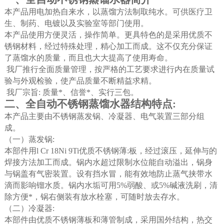
本产品用电加热自来水，以蒸馏方法制取纯水。可供医疗卫
生、制药、电镀以及实验室等部门使用。
本产品使用方便灵活，操作简单。更具特色的是采用优质不
锈钢材料，经过特殊处理，精心加工而成。这不仅充分保证
了蒸馏水的质量，而且也大大提高了使用寿命。
我厂推行全面质量管理，按严格的工艺要求进行内在质量试
验与外观检验，使产品质量不断精益求精。
我厂宗旨
:
质量*、信誉*、实行三包。
二、全自动不锈钢蒸馏水器结构特点
:
本产品主要由不锈钢蒸发锅、冷凝器、电气装置三部分组
成。
（
一
）
蒸发锅
:
本部件用
l Cr 18Ni 9Ti
优质不锈钢薄
:
板，经过滚压，延伸与的
焊接方法加工而成。锅内水超过限制水位能自动溢出，锅身
与锅盖有气密装置。设有挡水冒，能有效地防止蒸气挟带水
滴而影响镏水质。锅内水垢可用
5%
弱酸、或
5%
碱液洗刷，清
除方便*，锅右侧装有放水栓塞，可随时放去存水。
（
二
）
冷凝器
:
本部件由优质不锈钢薄板和薄管制成，采用国外结构，热交