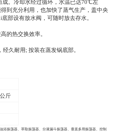
而成。冷却水经过循环，水温已达
70
℃左
能得到充分利用，也加快了蒸气生产，盖中央
ui底部设有放水阀，可随时放去存水。
较高的热交换效率。
，经久耐用
;
按装在蒸发锅底部。
0公斤
油浴振荡器、萃取振荡器、分液漏斗振荡器、垂直多用振荡器、控制