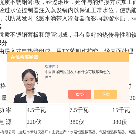
优质不锈钢薄
:
板，经过滚压，延伸与的焊接方法加工
经过水位控制器注入蒸发锅内以保证正常水位，使热
，以防蒸发时飞溅水滴带入冷凝器而影响蒸馏水质，z
器
优质不锈钢薄板和薄管制成，具有良好的热传导性和
部分
由浸入式电热管组成，用
TX
紫铜作护套，经表面处理
欢迎您！
来自局域网的朋友！有什么可以帮助您的
吗？
格
5
升
/
时
10
升
/
时
20
升
/
时
 量
每小时5公斤
每小时10公斤
每小时2
功 率
4.5
千瓦
7.5
千瓦
15
千瓦
电 源
220
伏
380
伏
380
伏
器有限公司（金坛市新航仪器厂）主要生产：水浴恒温振荡器、气浴恒温振荡器、高温