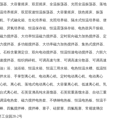
荡器、大容量摇床、双层摇床、全温振荡器、光照全温振荡器、落地
温培养摇床、双层双速恒温振荡器、大容量摇床、脱色摇床、振荡
机、干式融化箱、生化培养箱、光照培养箱、隔水式恒温培养箱、便
箱、厌氧培养箱、恒温保存箱、恒温震荡保存箱、电热鼓风干燥箱、
磁力搅拌器、大功率恒温磁力搅拌器、定时双向磁力加热搅拌器、定
力搅拌器、多功能搅拌器、大功率磁力加热搅拌器、集热式搅拌器、
、石粉含量测定仪、双向电动搅拌器、恒温恒速电动搅拌器、六联六
速搅拌器、组织捣碎机、可调高速匀浆、可调高速分散器、可调高速
油）浴、油浴箱、恒温水箱、恒温三用水箱、电热恒温水槽、低温恒
拌水浴、手掌型离心机、电动离心机、定时电动离心机、电动离心
心机、离心机、落地式电动离心机、大容量离心机、低速离心机、乳
台式离心机、石英亚沸高纯水蒸馏器、石英双重蒸馏水器、自动三重
调温电热套、磁力搅拌电热套、不锈钢电热板、恒温电热板、恒温干
棒、四氟搅拌棒、搅拌棒、塞子、硅胶塞、四氟瓶塞、常规玻璃仪
济工业园
28-2
号