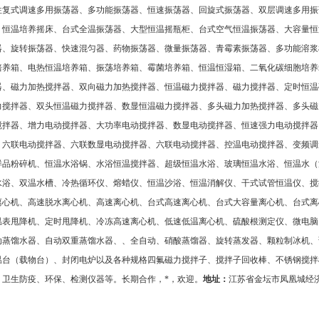
往复式调速多用振荡器、多功能振荡器、恒速振荡器、回旋式振荡器、双层调速多用振
、恒温培养摇床、台式全温振荡器、大型恒温摇瓶柜、台式空气恒温振荡器、大容量恒
器、旋转振荡器、快速混匀器、药物振荡器、微量振荡器、青霉素振荡器、多功能溶浆
培养箱、电热恒温培养箱、振荡培养箱、霉菌培养箱、恒温恒湿箱、二氧化碳细胞培养
器、磁力加热搅拌器、双向磁力加热搅拌器、恒温磁力搅拌器、磁力搅拌器、定时恒温
力搅拌器、双头恒温磁力搅拌器、数显恒温磁力搅拌器、多头磁力加热搅拌器、多头磁
搅拌器、增力电动搅拌器、大功率电动搅拌器、数显电动搅拌器、恒速强力电动搅拌器
、六联电动搅拌器、六联数显电动搅拌器、六联电动搅拌器、控温电动搅拌器、变频调
样品粉碎机、恒温水浴锅、水浴恒温搅拌器、超级恒温水浴、玻璃恒温水浴、恒温水（
水浴、双温水槽、冷热循环仪、熔蜡仪、恒温沙浴、恒温消解仪、干式试管恒温仪、搅
离心机、高速脱水离心机、高速离心机、台式高速离心机、台式大容量离心机、台式离
温表甩降机、定时甩降机、冷冻高速离心机、低速低温离心机、硫酸根测定仪、微电脑
动蒸馏水器、自动双重蒸馏水器、、全自动、硝酸蒸馏器、旋转蒸发器、颗粒制冰机、
温台（载物台）、封闭电炉以及各种规格四氟磁力搅拌子、搅拌子回收棒、不锈钢搅拌
、卫生防疫、环保、检测仪器等。长期合作，*，欢迎
。
地址：
江苏省金坛市凤凰城经