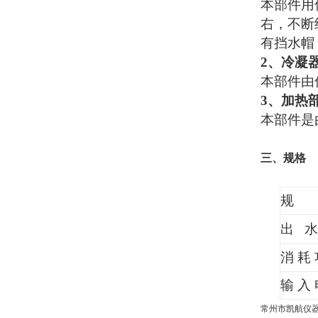
本部件用
右，不断
有挡水帽
2
、冷凝
本部件由
3
、加热
本部件是
三、规格
规 
出 水
消 耗 
输 入 
常州市凯航仪