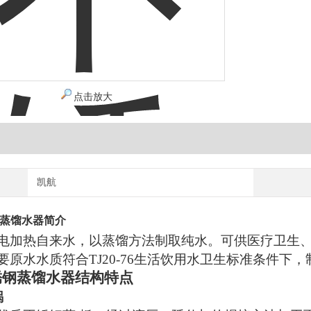
点击放大
凯航
钢蒸馏水器简介
电加热自来水，以蒸馏方法制取纯水。可供医疗卫生
要原水水质符合
TJ20-76
生活饮用水卫生标准条件下，
锈钢蒸馏水器结构特点
锅