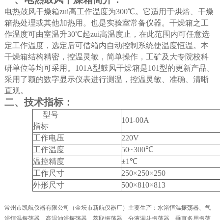
电热鼓风干燥箱zui高工作温度为
300
℃
。它适用于烘焙、干燥
箱热处理或其他加热用。也是实验室常备仪器。干燥箱之工
作温度可由室温升
30
℃
起zui高温度止，在此范围内可任意选
定工作温度，选定后可借箱内自动控制系统使温度恒温。本
干燥箱结构精密，控温灵敏，简单操作，工矿及大专院校科
研单位等均可采用。
101A
型鼓风干燥箱是
101
型的更新产品。
采用了颖的数字显示仪表进行测温，控温灵敏、准确、清晰
直观。
二、技术指标：
型号
101-00A
指标
工作电压
220V
工作温度
50~
300
℃
温控精度
±
1
℃
工作尺寸
250
×
250
×
250
外形尺寸
500
×
810
×
813
常州市凯航仪器有限公司（金坛市新航仪器厂）主要生产：水浴恒温振荡器、气
浴恒温振荡器、高温油浴振荡器、萃取振荡器、分液漏斗振荡器、垂直多用振荡