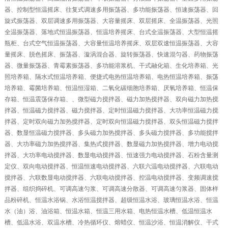
器、控制型恒温摇床、往复式调速多用振荡器、多功能振荡器、恒速振荡器、回
旋式振荡器、双层调速多用振荡器、大容量摇床、双层摇床、全温振荡器、光照
全温振荡器、落地式恒温振荡器、恒温培养摇床、台式全温振荡器、大型恒温摇
瓶柜、台式空气恒温振荡器、大容量恒温培养摇床、双层双速恒温振荡器、大容
量摇床、脱色摇床、振荡器、漩涡混合器、旋转振荡器、快速混匀器、药物振荡
器、微量振荡器、青霉素振荡器、多功能溶浆机、干式融化箱、生化培养箱、光
照培养箱、隔水式恒温培养箱、便捷式电热恒温培养箱、电热恒温培养箱、振荡
培养箱、霉菌培养箱、恒温恒湿箱、二氧化碳细胞培养箱、厌氧培养箱、恒温保
存箱、恒温震荡保存箱、、微型磁力搅拌器、磁力加热搅拌器、双向磁力加热搅
拌器、恒温磁力搅拌器、磁力搅拌器、定时恒温磁力搅拌器、大功率恒温磁力搅
拌器、定时双向磁力加热搅拌器、定时双向恒温磁力搅拌器、双头恒温磁力搅拌
器、数显恒温磁力搅拌器、多头磁力加热搅拌器、多头磁力搅拌器、多功能搅拌
器、大功率磁力加热搅拌器、集热式搅拌器、数显磁力加热搅拌器、增力电动搅
拌器、大功率电动搅拌器、数显电动搅拌器、恒速强力电动搅拌器、石粉含量测
定仪、双向电动搅拌器、恒温恒速电动搅拌器、六联六温电动搅拌器、六联电动
搅拌器、六联数显电动搅拌器、六联电动搅拌器、控温电动搅拌器、变频调速搅
拌器、组织捣碎机、可调高速匀浆、可调高速分散器、可调高速匀浆器、固体样
品粉碎机、恒温水浴锅、水浴恒温搅拌器、超级恒温水浴、玻璃恒温水浴、恒温
水（油）浴、油浴箱、恒温水箱、恒温三用水箱、电热恒温水槽、低温恒温水
槽、低温水浴、双温水槽、冷热循环仪、熔蜡仪、恒温沙浴、恒温消解仪、干式