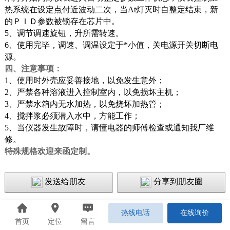
热系统在设定点付近波动二次，当
At
灯灭时自整定结束，新
的ＰＩＤ参数被锁存在芯片中。
5
、调节调速旋钮，升所需转速。
6
、使用完毕，调速、调温设定于*小值，关电源开关切断电
源。
四、注意事项：
1
、使用时外壳应妥善接地，以免发生意外；
2
、严禁各种溶液进入控制室内，以免损坏主机；
3
、严禁水箱内无水加热，以免烧坏加热管；
4
、搅拌浆必须潜入水中，方能工作；
5
、当仪器发生故障时，请懂电器的师傅检查或通知我厂维
修。
特殊规格欢迎来函定制。
发送给朋友
分享到朋友圈
热线电话
在线询价
首页
定位
留言