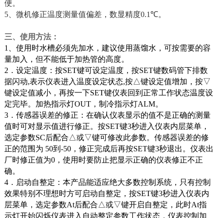
便。
5
、微机修正温度测量值偏差，数显精度
0.1
℃
。
三、使用方法：
1
、使用时水槽必须先加水，建议使用蒸馏水，可按需要的容
量加入，但不能低于加热管的高度。
2
．设定温度：按
SET
键可设定温度，按
SET
键数码管下排数
据闪动
,
表示仪表进入温度设定状态
,
按△键设定值增加，按▽
键设定值减小，再按一下
SET
键仪表回到正常工作状态温度设
定完毕。加热指示灯
OUT
，制冷指示灯
ALM
。
3
．传感器误差的修正：在确认仪表显示的值不是正确的测量
值时可对显示值进行修正。按
SET
键
3
秒进入仪表内层菜单，
选定参数
SC
后配合△或▽键可修改此参数。传感器误差的修
正的范围为
50
到
-50
，修正完成后再按
SET
键
3
秒退出。仪表出
厂时修正值为
0
，使用时要防止把显示正确的仪表修正不正
确。
4
．启动自整定：本产品能适应绝大多数控制系统，只有控制
效果特别不理想时方可启动自整定，按
SET
键
3
秒进入仪表内
层菜单，选定参数
At
后配合△或▽键开启自整定，此时
At
指
示灯开始闪烁仪表进入自动整定参数工作状态，仪表控制加