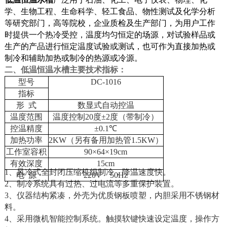
学、生物工程、生命科学、轻工食品、物性测试及化学分析
等研究部门，高等院校，企业质检及生产部门，为用户工作
时提供一个热冷受控，温度均匀恒定的场源，对试验样品或
生产的产品进行恒定温度试验或测试，也可作为直接加热或
制冷和辅助加热或制冷的热源或冷源。
二、
低温恒温水槽
主要技术指标：
型号
DC-1016
指标
形 式
数显式自动控温
温度范围
温度控制20度±2度（带制冷）
控温精度
±0.1℃
加热功率
2KW（另有备用加热管1.5KW）
工作室容积
90×64×19cm
有效深度
15cm
1
、风冷式全封闭压缩机组制冷，降温速度快。
电 源
220V 50Hz
2
、制冷系统具有过热、过电流等多重保护装置。
3
、仪器结构紧凑，外壳为优质钢板喷塑，内胆采用不锈钢材
料。
4
、采用微机智能控制系统。触摸软键快速设定温度，操作方