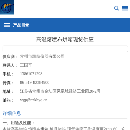
产品目录
高温熔喷布烘箱现货供应
常州市凯航仪器有限公司
供应商：
王国平
联系人：
13861071298
手机：
86-519-82384900
传真：
江苏省常州市金坛区凤凰城经济工业园28-2号
地址：
wgp@czkhyq.cn
邮箱：
详细信息
一、用途及性能：
本款
高温烘箱 熔喷布烘箱 模具烤箱 现货供应
工作温度可达480℃，它