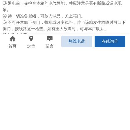
③ 通电前，先检查本箱的电气性能，并应注意是否有断路或漏电现
象。
④ 待一切准备就绪，可放入试品，关上箱门。
⑤ 不可任意卸下侧门，扰乱或改变线路，唯当该箱发生故障时可卸下
侧门，按线路逐一检查。如有重大故障时，可与本厂联系。
通电后的使用：
热线电话
在线询价
接通外电源，打开电源开关，在温控仪上设定实验所需温度，温控仪
首页
定位
留言
使用方法详见所附智能型温控仪使用说明书。
注意事项：
① 此箱为非防爆型，故带有易燃挥发物品切勿放入高温烘箱内，以免
发生爆炸。
② 使用本箱时，供电电压一定要与本箱额定工作电压相符，否则易造
成箱内电子仪器的损坏。
③切勿任意拆、卸机件，以免损坏箱内电气线路。
④
本箱如发生故障，应由熟悉电子仪器的电工修理。
发送给朋友
分享到朋友圈