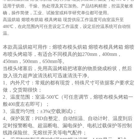
适用于烘焙、干燥、热处理及其它加热。产品结构精密，控温灵敏准
确，操作简便，工业、试验室或科学研究单位都可使用。
高温烘箱 熔喷布烘箱 模具烤箱 现货供应
工作温度可由室温升至
480℃，在此范围内可任意设定工作温度，设定后控温系统可自动恒
温。
本款高温烘箱可用作：熔喷布模头烘箱 熔喷布模具烤箱 熔喷
布喷头烤箱等，有适合不同模具的如270mm，400mm，
450mm，500mm，650mm等。
当模头堵塞后，先用高温烤箱把堵塞的物质烧成粉状，然后
放入强力超声波清洗机可迅速清洗干净。
1、内外尺寸：常规的都有现货，特殊尺寸可依据客户要求定
做，交货期很快；
2、温度范围：室温-500℃（可任意调节，熔喷布模头烤箱一
般400度左右即可）；
3、温度均匀性：±3%(空载测试)；
4、保护装置：PID自整定、自动恒温、自动计时、温度到后
定时报警断电、超温断电、漏电保护、电机过载保护等控制
线路保险丝、无熔丝开关等电气配件；