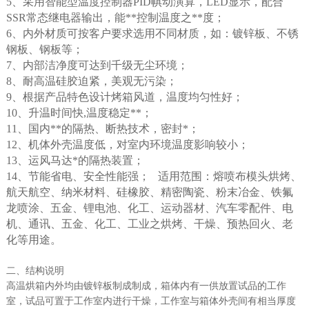
5、采用智能型温度控制器PID帺动演算，LED显示，配合
SSR常态继电器输出，能**控制温度之**度；
6、内外材质可按客户要求选用不同材质，如：镀锌板、不锈
钢板、钢板等；
7、内部洁净度可达到千级无尘环境；
8、耐高温硅胶迫紧，美观无污染；
9、根据产品特色设计烤箱风道，温度均匀性好；
10、升温时间快,温度稳定**；
11、国内**的隔热、断热技术，密封*；
12、机体外壳温度低，对室内环境温度影响较小；
13、运风马达*的隔热装置；
14、节能省电、安全性能强； 适用范围：熔喷布模头烘烤、
航天航空、纳米材料、硅橡胶、精密陶瓷、粉末冶金、铁氟
龙喷涂、五金、锂电池、化工、运动器材、汽车零配件、电
机、通讯、五金、化工、工业之烘烤、干燥、预热回火、老
化等用途。
二、结构说明
高温烘箱内外均由镀锌板制成制成，箱体内有一供放置试品的工作
室，试品可置于工作室内进行干燥，工作室与箱体外壳间有相当厚度