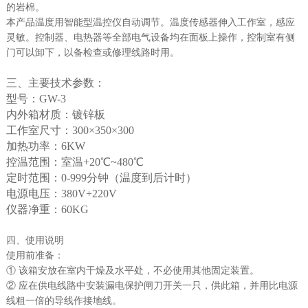
的岩棉。
本产品温度用智能型温控仪自动调节。温度传感器伸入工作室，感应
灵敏。控制器、电热器等全部电气设备均在面板上操作，控制室有侧
门可以卸下，以备检查或修理线路时用。
三、主要技术参数：
型号：
GW-3
内外箱材质：
镀锌板
工作室尺寸：
300
×350×300
加热功率：
6KW
控温范围：
室温
+20
℃
~480
℃
定时范围：
0-999
分钟（温度到后计时）
电源电压：
380V+220V
仪器净重：
60KG
四、使用说明
使用前准备：
① 该箱安放在室内干燥及水平处，不必使用其他固定装置。
② 应在供电线路中安装漏电保护闸刀开关一只，供此箱，并用比电源
线粗一倍的导线作接地线。