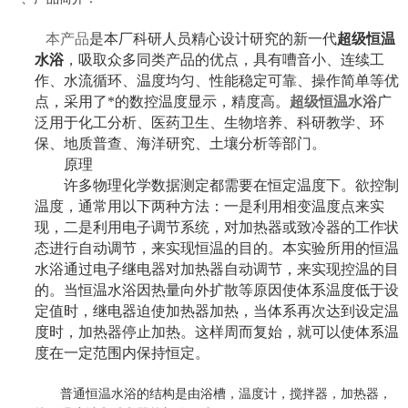
本产品
是本厂科研人员精心设计研究的新一代
超级恒温
水浴
，吸取众多同类产品的优点，具有嘈音小、连续工
作、水流循环、温度均匀、性能稳定可靠、操作简单等优
点，采用了*的数控温度显示，精度高。
超级恒温水浴
广
泛用于化工分析、医药卫生、生物培养、科研教学、环
保、地质普查、海洋研究、土壤分析等部门。
原理
许多物理化学数据测定都需要在恒定温度下。欲控制
温度，通常用以下两种方法：一是利用相变温度点来实
现，二是利用电子调节系统，对加热器或致冷器的工作状
态进行自动调节，来实现恒温的目的。本实验所用的恒温
水浴通过电子继电器对加热器自动调节，来实现控温的目
的。当恒温水浴因热量向外扩散等原因使体系温度低于设
定值时，继电器迫使加热器加热，当体系再次达到设定温
度时，加热器停止加热。这样周而复始，就可以使体系温
度在一定范围内保持恒定。
普通恒温水浴的结构是由浴槽，温度计，搅拌器，加热器，