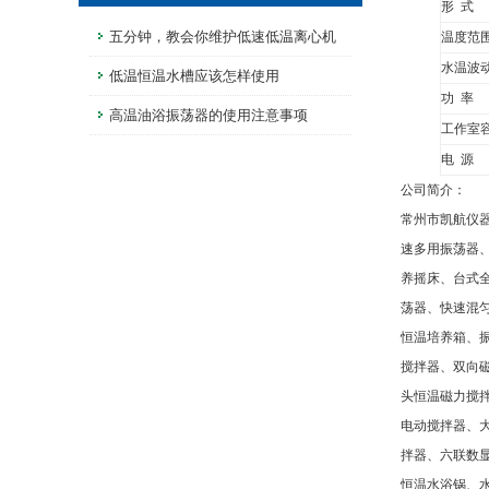
形 式
五分钟，教会你维护低速低温离心机
温度范
水温波
低温恒温水槽应该怎样使用
功 率
高温油浴振荡器的使用注意事项
工作室
电 源
公司简介：
常州市凯航仪
速多用振荡器
养摇床、台式
荡器、快速混
恒温培养箱、
搅拌器、双向
头恒温磁力搅
电动搅拌器、
拌器、六联数
恒温水浴锅、