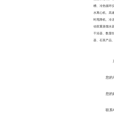
槽、冷热循环
水离心机、高
时甩降机、冷
动双重蒸馏水
干浴器、数显
器、石英产品
您的
您的
联系