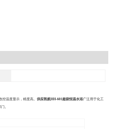
数控温度显示，精度高。
供应凯航HH-601超级恒温水浴
广泛用于化工
部门。