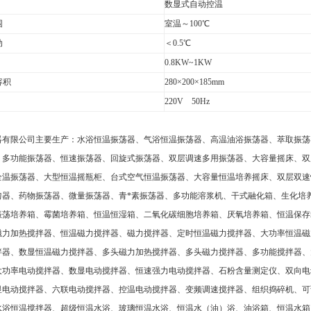
数显式自动控温
围
室温～100℃
动
＜0.5℃
0.8KW~1KW
容积
280×200×185mm
220V 50Hz
器有限公司主要生产：水浴恒温振荡器、气浴恒温振荡器、高温油浴振荡器、萃取振荡
、多功能振荡器、恒速振荡器、回旋式振荡器、双层调速多用振荡器、大容量摇床、双
全温振荡器、大型恒温摇瓶柜、台式空气恒温振荡器、大容量恒温培养摇床、双层双速
匀器、药物振荡器、微量振荡器、青
*
素振荡器、多功能溶浆机、干式融化箱、生化培
振荡培养箱、霉菌培养箱、恒温恒湿箱、二氧化碳细胞培养箱、厌氧培养箱、恒温保存
磁力加热搅拌器、恒温磁力搅拌器、磁力搅拌器、定时恒温磁力搅拌器、大功率恒温磁
拌器、数显恒温磁力搅拌器、多头磁力加热搅拌器、多头磁力搅拌器、多功能搅拌器、
大功率电动搅拌器、数显电动搅拌器、恒速强力电动搅拌器、石粉含量测定仪、双向电
显电动搅拌器、六联电动搅拌器、控温电动搅拌器、变频调速搅拌器、组织捣碎机、可
水浴恒温搅拌器、超级恒温水浴、玻璃恒温水浴、恒温水（油）浴、油浴箱、恒温水箱