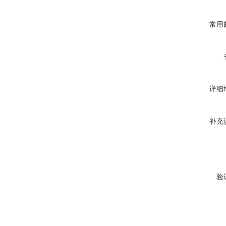
常用
详细
补充
验