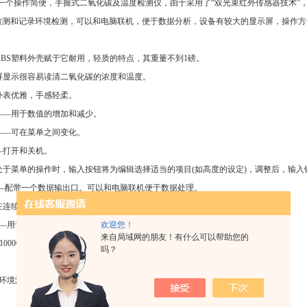
700是一个操作简便，手握式二氧化碳及温度检测仪，由于采用了“双光束红外传感器技术
检测和记录环境检测，可以和电脑联机，便于数据分析，设备有较大的显示屏，操作方
—ABS塑料外壳赋于它耐用，轻质的特点，其重量不到1磅。
大屏显示很容易读清二氧化碳的浓度和温度。
—外表优雅，手感轻柔。
键——用于数值的增加和减少。
键——可在菜单之间变化。
——打开和关机。
在处于菜单的操作时，输入按钮将为编辑选择适当的项目(如高度的设定)，调整后，输
 ——配带一个数据输出口。可以和电脑联机便于数据处理。
—在连续检测时，支撑臂能从底内摆出来支撑二氧化碳仪。
欢迎您！
口——用于连接到6伏的稳压器。
来自局域网的朋友！有什么可以帮助您的
10000ppm
吗？
量环境温度