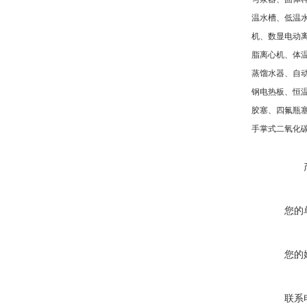
温水槽、低温
机、数显电动
脂离心机、体
蒸馏水器、自
钢电热板、恒
胶塞、四氟瓶
手掌式二氧化
您的
您的
联系