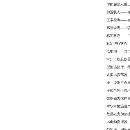
你能在显示屏
加温状态——开
正常检测——
高原设定——
标定状态——
标定进行状态
低电池——当
常州市凯航仪
型恒温摇床、
式恒温振荡器
器、漩涡混合
捷式电热恒温
微型磁力搅拌
时双向恒温磁
数显磁力加热
温电动搅拌器
匀浆器、固体