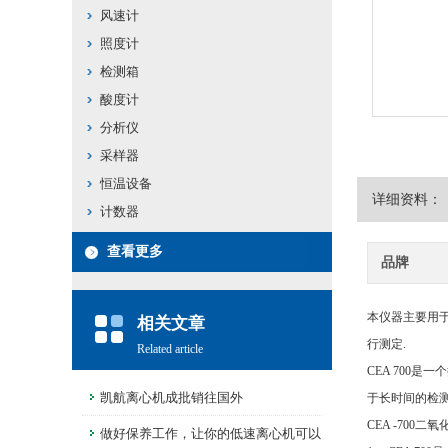
风速计
照度计
检测箱
酸度计
分析仪
采样器
恒温设备
详细资料：
计数器
查看更多
品牌
本仪器主要用
相关文章
行测定.
Related article
CEA 700
凯航离心机成批销往国外
于长时间的检
CEA -700
做好保养工作，让你的低速离心机可以