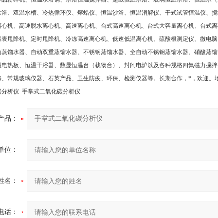
水浴、双温水槽、冷热循环仪、熔蜡仪、恒温沙浴、恒温消解仪、干式试管恒温仪、搅
离心机、高速脱水离心机、高速离心机、台式高速离心机、台式大容量离心机、台式离
温表甩降机、定时甩降机、冷冻高速离心机、低速低温离心机、硫酸根测定仪、微电脑
动蒸馏水器、自动双重蒸馏水器、不锈钢蒸馏水器、全自动不锈钢蒸馏水器、硝酸蒸馏
温电热板、恒温干浴器、数显恒温台（载物台）、封闭电炉以及各种规格四氟磁力搅拌
塞、常规玻璃仪器、石英产品、卫生防疫、环保、检测仪器等。长期合作，*，欢迎
。
碳分析仪 手掌式二氧化碳分析仪
产品：
单位：
姓名：
电话：