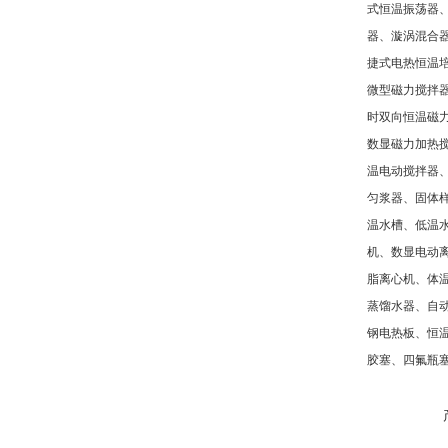
式恒温振荡器
器、漩涡混合
捷式电热恒温
微型磁力搅拌
时双向恒温磁
数显磁力加热
温电动搅拌器
匀浆器、固体
温水槽、低温
机、数显电动
脂离心机、体
蒸馏水器、自
钢电热板、恒
胶塞、四氟瓶