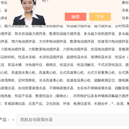
吗？
、恒温培养摇床、台式全温振荡器、大型恒温摇瓶柜、台式空气恒温振荡器、大容量恒
器、旋转振荡器、快速混匀器、药物振荡器、微量振荡器、青霉素振荡器、多功能溶浆
培养箱、电热恒温培养箱、振荡培养箱、霉菌培养箱、恒温恒湿箱、二氧化碳细胞培养
器、磁力加热搅拌器、双向磁力加热搅拌器、恒温磁力搅拌器、磁力搅拌器、定时恒温
力搅拌器、双头恒温磁力搅拌器、数显恒温磁力搅拌器、多头磁力加热搅拌器、多头磁
搅拌器、增力电动搅拌器、大功率电动搅拌器、数显电动搅拌器、恒速强力电动搅拌器
、六联电动搅拌器、六联数显电动搅拌器、六联电动搅拌器、控温电动搅拌器、变频调
样品粉碎机、恒温水浴锅、水浴恒温搅拌器、超级恒温水浴、玻璃恒温水浴、恒温水（
水浴、双温水槽、冷热循环仪、熔蜡仪、恒温沙浴、恒温消解仪、干式试管恒温仪、搅
离心机、高速脱水离心机、高速离心机、台式高速离心机、台式大容量离心机、台式离
温表甩降机、定时甩降机、冷冻高速离心机、低速低温离心机、硫酸根测定仪、微电脑
动蒸馏水器、自动双重蒸馏水器、不锈钢蒸馏水器、全自动不锈钢蒸馏水器、硝酸蒸馏
温电热板、恒温干浴器、数显恒温台（载物台）、封闭电炉以及各种规格四氟磁力搅拌
塞、常规玻璃仪器、石英产品、卫生防疫、环保、检测仪器等。长期合作，*，欢迎
。
产品：