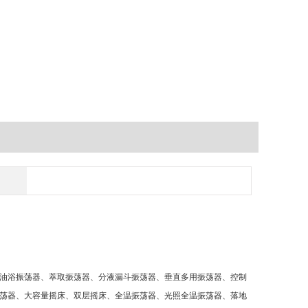
油浴振荡器、萃取振荡器、分液漏斗振荡器、垂直多用振荡器、控制
荡器、大容量摇床、双层摇床、全温振荡器、光照全温振荡器、落地