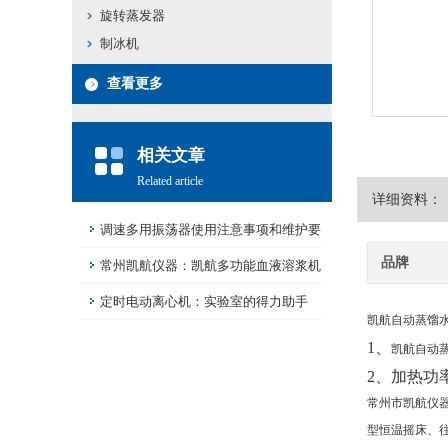
旋转蒸发器
制冰机
查看更多
相关文章
Related article
详细资料：
调速多用振荡器使用注意事项和维护要
品牌
领
常州凯航仪器：凯航多功能血液溶浆机
的使用及注意事项
定时电动离心机：实验室的得力助手
凯航自动蒸馏
1、
凯航自动
2、
加热功率
常州市凯航仪
型恒温摇床、