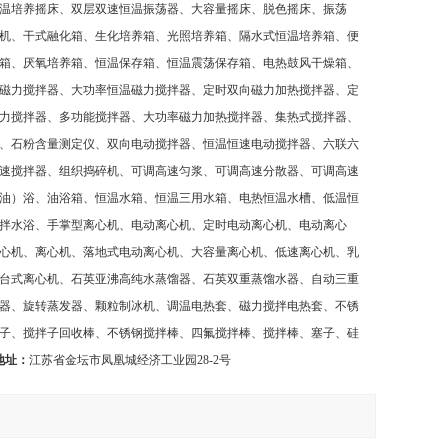
温培养摇床、双层双速恒温振荡器、大容量摇床、脱色摇床、振荡
机、干式融化箱、生化培养箱、光照培养箱、隔水式恒温培养箱、便
箱、厌氧培养箱、恒温保存箱、恒温震荡保存箱、电热鼓风干燥箱、
磁力搅拌器、大功率恒温磁力搅拌器、定时双向磁力加热搅拌器、定
力搅拌器、多功能搅拌器、大功率磁力加热搅拌器、集热式搅拌器、
、石粉含量测定仪、双向电动搅拌器、恒温恒速电动搅拌器、六联六
速搅拌器、组织捣碎机、可调高速匀浆、可调高速分散器、可调高速
油）浴、油浴箱、恒温水箱、恒温三用水箱、电热恒温水槽、低温恒
拌水浴、手掌型离心机、电动离心机、定时电动离心机、电动离心
心机、离心机、落地式电动离心机、大容量离心机、低速离心机、乳
台式离心机、石英亚沸高纯水蒸馏器、石英双重蒸馏水器、自动三重
器、旋转蒸发器、颗粒制冰机、调温电热套、磁力搅拌电热套、不锈
子、搅拌子回收棒、不锈钢搅拌棒、四氟搅拌棒、搅拌棒、塞子、硅
地址：
江苏省金坛市凤凰城经济工业园
28-2
号